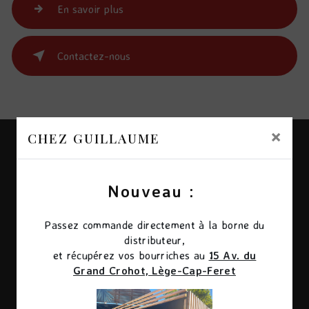
En savoir plus
Contactez-nous
×
CHEZ GUILLAUME
Nouveau :
Passez commande directement à la borne du
distributeur,
et récupérez vos bourriches au
15 Av. du
Adresse
Grand Crohot, Lège-Cap-Feret
Village de, 69 Av. de l'Herbe, 33950 Lège-Cap-
Ferret