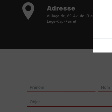
Adresse
Village de, 69 Av. de l'Herbe, 33950
Lège-Cap-Ferret