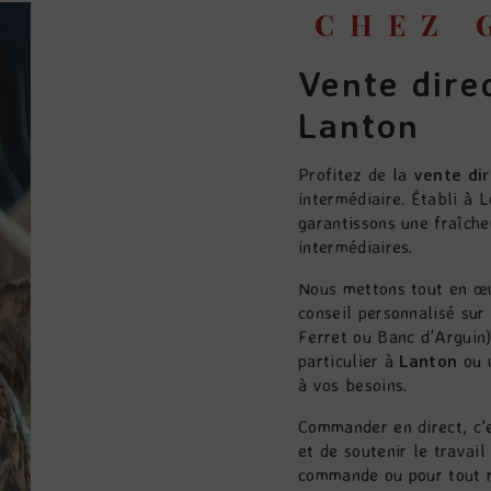
CHEZ
vente directe huîtres producteur à
Lanton
Profitez de la
vente dir
intermédiaire. Établi à 
garantissons une fraîche
intermédiaires.
Nous mettons tout en œuvre pour que votre achat soit simple et satisfaisant : du
conseil personnalisé sur 
Ferret ou Banc d'Arguin)
particulier à
Lanton
ou u
à vos besoins.
Commander en direct, c'est l'assurance de comprendre l'origine de votre produit
et de soutenir le travai
commande ou pour tout r