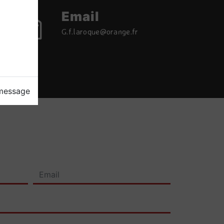
Email
g.f.laroque@orange.fr
 message