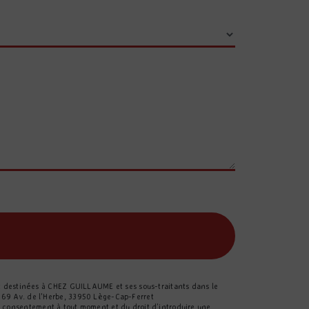
nt destinées à CHEZ GUILLAUME et ses sous-traitants dans le
 69 Av. de l'Herbe, 33950 Lège-Cap-Ferret
tre consentement à tout moment et du droit d’introduire une