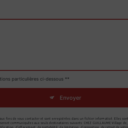
tions particulières ci-dessous **
Envoyer
 fins de vous contacter et sont enregistrées dans un fichier informatisé. Elles so
 seront communiquées aux seuls destinataires suivants: CHEZ GUILLAUME Village de,
ification, d’effacement, de portabilité, de limitation, d’opposition, de retrait de vo