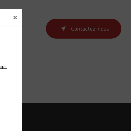
×
plus
Contactez-nous
ap-