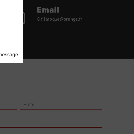
Email
g.f.laroque@orange.fr
 message