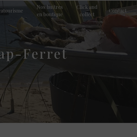
Nos huîtres
Click and
catourisme
Contact
en boutique
collect
Cap-Ferret