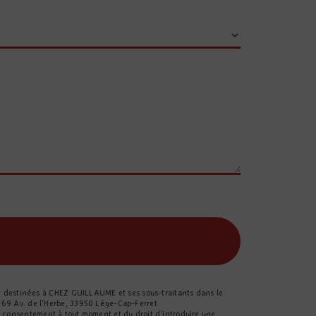
nt destinées à CHEZ GUILLAUME et ses sous-traitants dans le
 69 Av. de l'Herbe, 33950 Lège-Cap-Ferret
tre consentement à tout moment et du droit d’introduire une