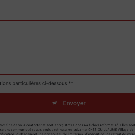
tions particulières ci-dessous **
Envoyer
 fins de vous contacter et sont enregistrées dans un fichier informatisé. Elles so
 seront communiquées aux seuls destinataires suivants: CHEZ GUILLAUME Village de,
ification, d’effacement, de portabilité, de limitation, d’opposition, de retrait de vo