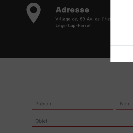
Adresse
Village de, 69 Av. de l'Herbe, 33950
Lège-Cap-Ferret