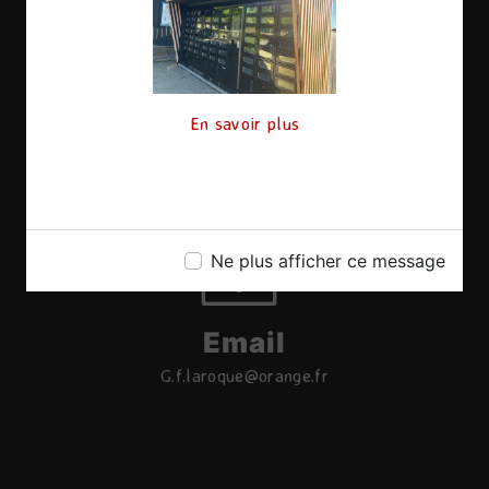
En savoir plus
Téléphone
06 17 08 11 20
Ne plus afficher ce message
Email
g.f.laroque@orange.fr