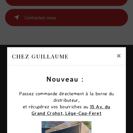
Contactez-nous
×
CHEZ GUILLAUME
Nouveau :
Passez commande directement à la borne du
distributeur,
Adresse
et récupérez vos bourriches au
15 Av. du
Grand Crohot, Lège-Cap-Feret
Village de, 69 Av. de l'Herbe, 33950 Lège-Cap-
Ferret