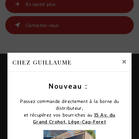
En savoir plus
Contactez-nous
×
CHEZ GUILLAUME
Nouveau :
Passez commande directement à la borne du
distributeur,
et récupérez vos bourriches au
15 Av. du
Adresse
Grand Crohot, Lège-Cap-Feret
Village de, 69 Av. de l'Herbe, 33950 Lège-Cap-
Ferret